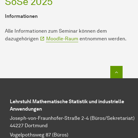
SoSe 2025
Informationen
Alle Informationen zum Seminar können dem
dazugehörigen
Moodle-Raum
entnommen werden.
Zum Seit
Lehrstuhl Mathematische Statistik und industrielle
Anwendungen
Joseph-von-Fraunhofer-Straße 2-4 (Büros/Sekretariat)
44227 Dortmund
Vogelpothsweg 87 (Büros)