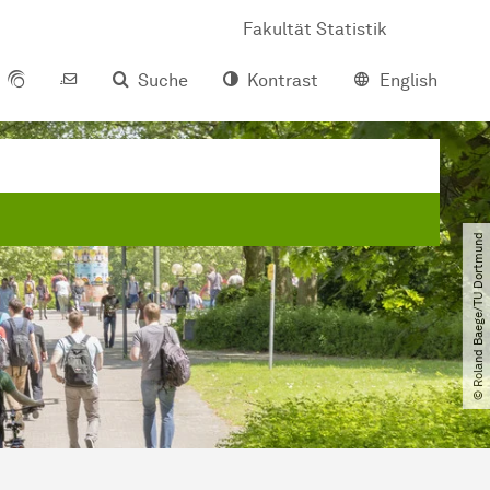
Fakultät Statistik
Suche
Kontrast
English
© Roland Baege​/​TU Dortmund