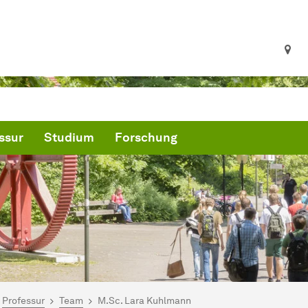
ssur
Studium
Forschung
ind hier:
artseite
Professur
Team
M.Sc. Lara Kuhlmann