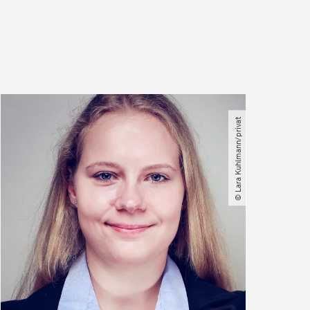
© Lara Kuhlmann​/​privat